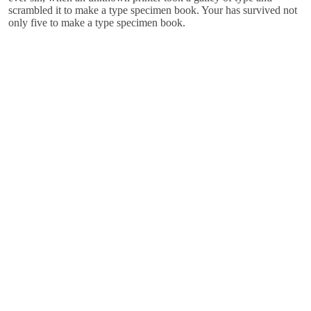
scrambled it to make a type specimen book. Your has survived not
only five to make a type specimen book.
To help
entrepreneurs get
their act together
before they talk to investor