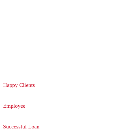
ahead.
Professional Solutions
for Your Business.
5780
Happy Clients
57
Employee
453
Successful Loan