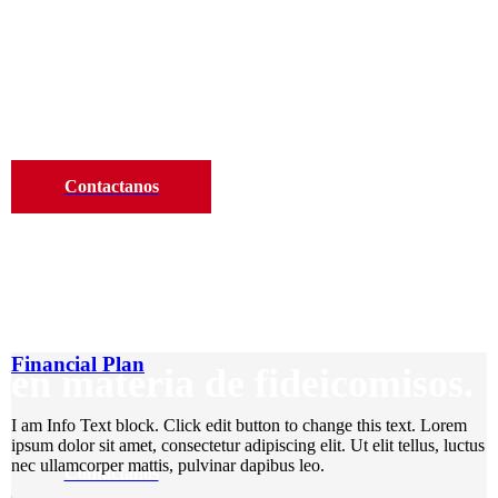
Contribuyendo al crecimient
Lineas de crédito de fácil ac
Contactanos
Lideramos el mercado regio
Financial Plan
en materia de fideicomisos.
I am Info Text block. Click edit button to change this text. Lorem
ipsum dolor sit amet, consectetur adipiscing elit. Ut elit tellus, luctus
nec ullamcorper mattis, pulvinar dapibus leo.
Contactanos