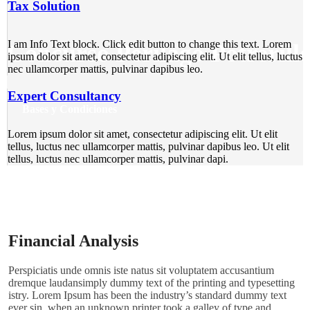
Tax Solution
I am Info Text block. Click edit button to change this text. Lorem
Concurso Perilago Potrerill
ipsum dolor sit amet, consectetur adipiscing elit. Ut elit tellus, luctus
nec ullamcorper mattis, pulvinar dapibus leo.
Expert Consultancy
Bases y Condiciones
Lorem ipsum dolor sit amet, consectetur adipiscing elit. Ut elit
tellus, luctus nec ullamcorper mattis, pulvinar dapibus leo. Ut elit
tellus, luctus nec ullamcorper mattis, pulvinar dapi.
Financial Analysis
Perspiciatis unde omnis iste natus sit voluptatem accusantium
dremque laudansimply dummy text of the printing and typesetting
istry. Lorem Ipsum has been the industry’s standard dummy text
ever sin, when an unknown printer took a galley of type and