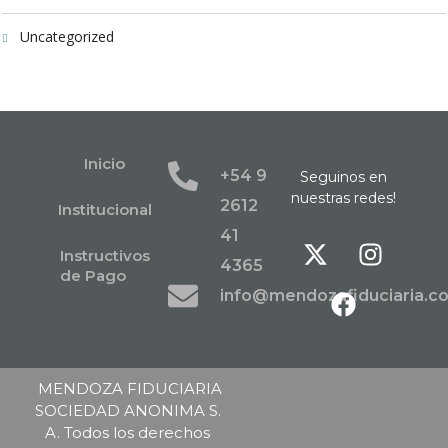
Uncategorized
Inicio
+54 9
Seguinos en
nuestras redes!
2612
Institucional
41
Instructivos
4365
de Pago
info@mendozafiduciaria.c
MENDOZA FIDUCIARIA
SOCIEDAD ANONIMA S.
A. Todos los derechos